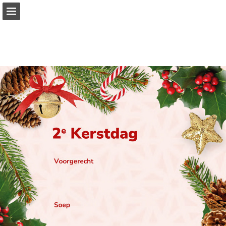
vanhoeckel.nl
Pagina overzicht
Volledig scherm
Download PDF
Zoeken
Publicatie rapporteren