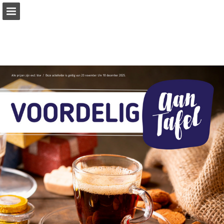
vanhoeckel.nl
Pagina overzicht
Volledig scherm
Download PDF
Zoeken
Publicatie rapporteren