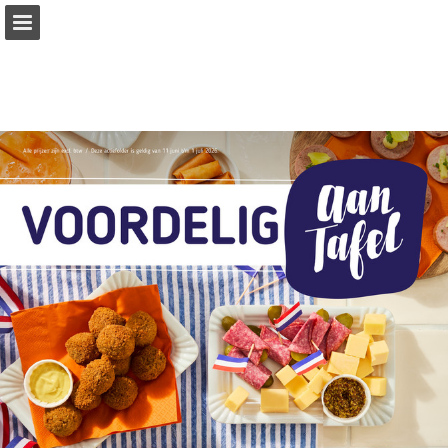
vanhoeckel.nl
Pagina overzicht
Volledig scherm
Download PDF
Zoeken
Publicatie rapporteren