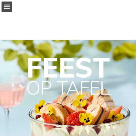
vanhoeckel.nl
Pagina overzicht
Volledig scherm
Download PDF
Zoeken
Publicatie rapporteren