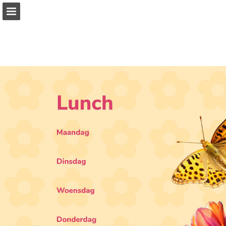
vanhoeckel.nl
Pagina overzicht
Volledig scherm
Download PDF
Zoeken
Publicatie rapporteren